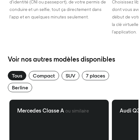
d'identité (CNI ou passeport), de votre permis de
Choisissez lib
conduire et un selfie, tout ça directement dans
dont vous ave
l'app et en quelques minutes seulement.
début de votr
la clé virtuel
l'application.
Voir nos autres modèles disponibles
Tous
Compact
SUV
7 places
Berline
Mercedes Classe A
ou similaire
Audi Q