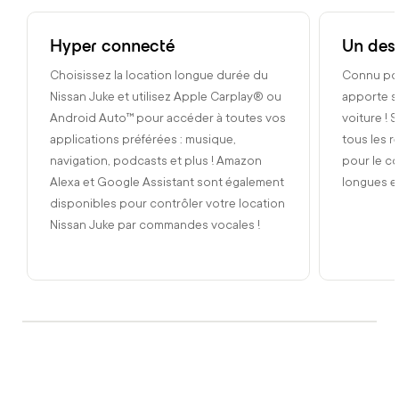
Hyper connecté
Un des
Choisissez la location longue durée du
Connu pour
Nissan Juke et utilisez Apple Carplay® ou
apporte sa
Android Auto™ pour accéder à toutes vos
voiture ! 
applications préférées : musique,
tous les r
navigation, podcasts et plus ! Amazon
pour le co
Alexa et Google Assistant sont également
longues e
disponibles pour contrôler votre location
Nissan Juke par commandes vocales !