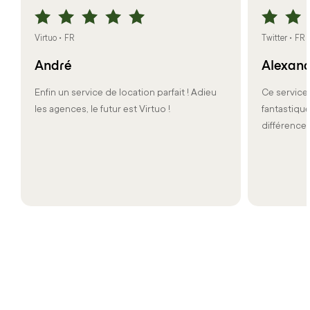
Virtuo • FR
Twitter • FR
André
Alexan
Enfin un service de location parfait ! Adieu
Ce service 
les agences, le futur est Virtuo !
fantastique
différence