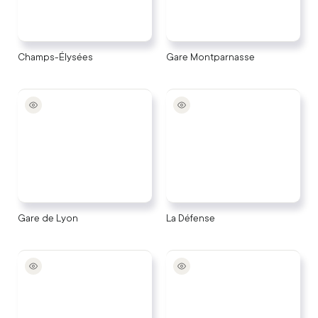
Champs-Élysées
Gare Montparnasse
Gare de Lyon
La Défense
Gare de Lyon
La Défense
La Motte Picquet /
Marne-la-Vallée -
Cambronne
Chessy