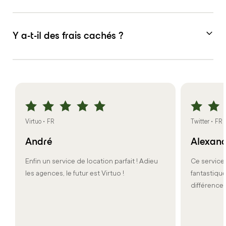
Y a-t-il des frais cachés ?
Virtuo • FR
Twitter • FR
André
Alexan
Enfin un service de location parfait ! Adieu
Ce service 
les agences, le futur est Virtuo !
fantastique
différence